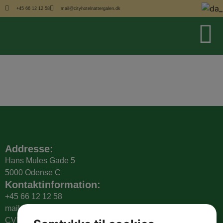
Ophold &
+45 66 12 12 58
mail@cityhotelnattergalen.dk
Tilbud
Addresse:
Hans Mules Gade 5
5000 Odense C
Kontaktinformation:
+45 66 12 12 58
mail@cityhotelnattergalen.dk
CVR: 41305916