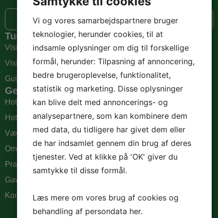
Samtykke til cookies
Book nu
Vi og vores samarbejdspartnere bruger
teknologier, herunder cookies, til at
Turistinformationer
indsamle oplysninger om dig til forskellige
Visit Odense
formål, herunder: Tilpasning af annoncering,
Visit Fyn
bedre brugeroplevelse, funktionalitet,
Guideservice Odense
statistik og marketing. Disse oplysninger
Genveje
kan blive delt med annoncerings- og
Hotelværelser
analysepartnere, som kan kombinere dem
Hotellejligheder
med data, du tidligere har givet dem eller
Værelser og ophold
de har indsamlet gennem din brug af deres
Om hotellet
tjenester. Ved at klikke på 'OK' giver du
Praktisk info
samtykke til disse formål.
Gavekort
Kontakt
Læs mere om vores brug af cookies og
behandling af persondata
her
.