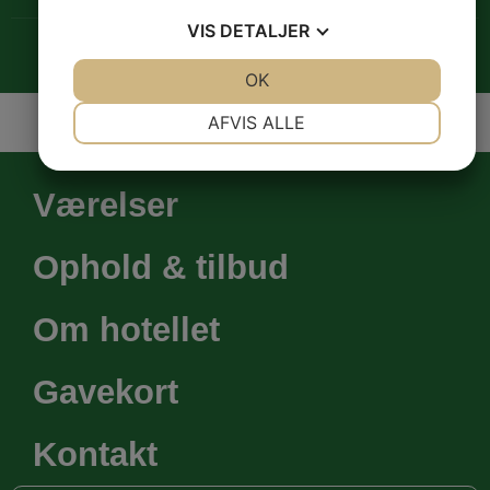
VIS
DETALJER
Designet af Uptime
Privatlivspolitk
Cookiepolitik
JA
NEJ
OK
JA
NEJ
NØDVENDIGE
PRÆFERENCER
AFVIS ALLE
JA
NEJ
JA
NEJ
MARKETING
STATISTIK
Værelser
Ophold & tilbud
Om hotellet
Gavekort
Kontakt